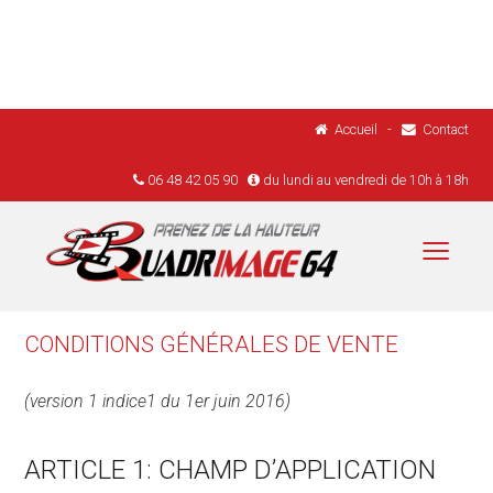
Accueil
-
Contact
06 48 42 05 90
du lundi au vendredi de 10h à 18h
Menu
Accueil
Réalisations
CONDITIONS GÉNÉRALES DE VENTE
Drones
(version 1 indice1 du 1er juin 2016)
Réglementation
Tarifs
ARTICLE 1: CHAMP D’APPLICATION