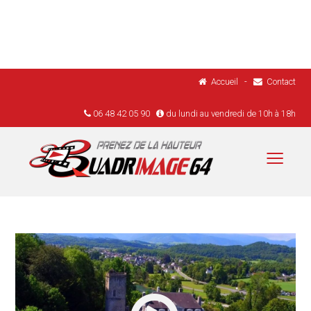
Accueil
-
Contact
06 48 42 05 90
du lundi au vendredi de 10h à 18h
Menu
Accueil
Réalisations
Drones
Réglementation
Tarifs