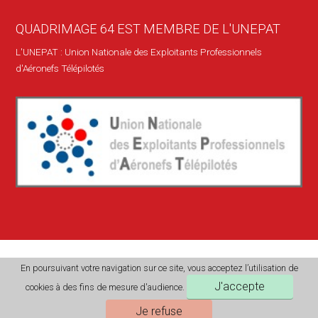
QUADRIMAGE 64 EST MEMBRE DE L'UNEPAT
L'UNEPAT : Union Nationale des Exploitants Professionnels
d'Aéronefs Télépilotés
En poursuivant votre navigation sur ce site, vous acceptez l’utilisation de
J'accepte
cookies à des fins de mesure d'audience.
© 2026
Quadrimage-64
|
Conditions de vente
|
Mentions légales
|
Je refuse
Conception & Suivi Pat ROMEVO