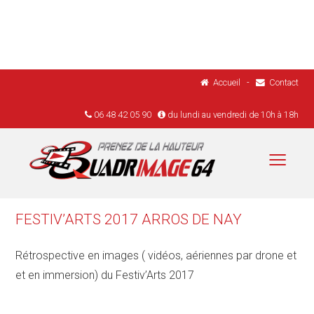
Accueil
-
Contact
06 48 42 05 90
du lundi au vendredi de 10h à 18h
Menu
Accueil
Réalisations
FESTIV’ARTS 2017 ARROS DE NAY
Drones
Rétrospective en images ( vidéos, aériennes par drone et
Réglementation
et en immersion) du Festiv’Arts 2017
Tarifs