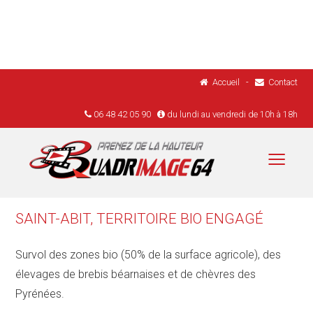
Accueil
-
Contact
06 48 42 05 90
du lundi au vendredi de 10h à 18h
Menu
Accueil
Réalisations
SAINT-ABIT, TERRITOIRE BIO ENGAGÉ
Drones
Survol des zones bio (50% de la surface agricole), des
Réglementation
élevages de brebis béarnaises et de chèvres des
Tarifs
Pyrénées.