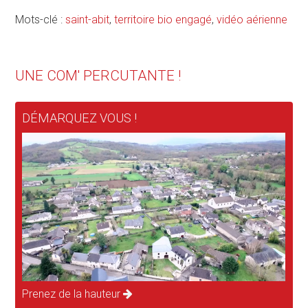
Mots-clé :
saint-abit
,
territoire bio engagé
,
vidéo aérienne
UNE COM' PERCUTANTE !
DÉMARQUEZ VOUS !
Prenez de la hauteur