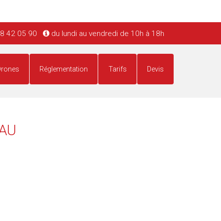
8 42 05 90
du lundi au vendredi de 10h à 18h
Drones
Réglementation
Tarifs
Devis
PAU