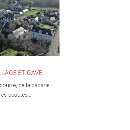
LLAGE ET GAVE
scourre, de la cabane
tres beautés…
..